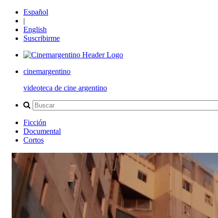
Español
|
English
Suscribirme
cinemargentino
videoteca de cine argentino
Ficción
Documental
Cortos