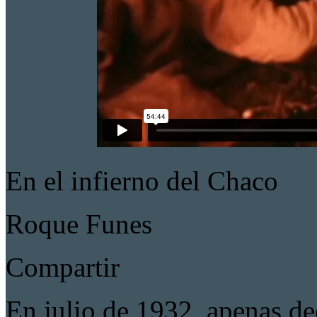
En el infierno del Chaco
Roque Funes
Compartir
En julio de 1932, apenas de