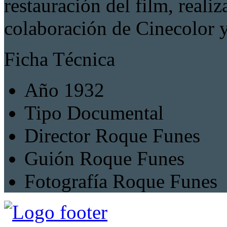
restauración del film, reali
colaboración de Cinecolor 
Ficha Técnica
Año
1932
Tipo
Documental
Director
Roque Funes
Guión
Roque Funes
Fotografía
Roque Funes