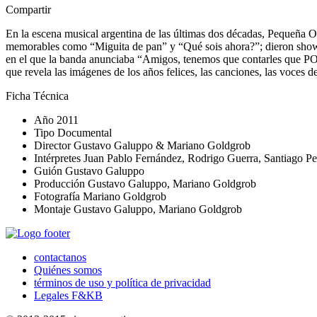
Compartir
En la escena musical argentina de las últimas dos décadas, Pequeña Or
memorables como “Miguita de pan” y “Qué sois ahora?”; dieron shows
en el que la banda anunciaba “Amigos, tenemos que contarles que POR 
que revela las imágenes de los años felices, las canciones, las voces 
Ficha Técnica
Año
2011
Tipo
Documental
Director
Gustavo Galuppo & Mariano Goldgrob
Intérpretes
Juan Pablo Fernández, Rodrigo Guerra, Santiago Ped
Guión
Gustavo Galuppo
Producción
Gustavo Galuppo, Mariano Goldgrob
Fotografía
Mariano Goldgrob
Montaje
Gustavo Galuppo, Mariano Goldgrob
contactanos
Quiénes somos
términos de uso y política de privacidad
Legales F&KB