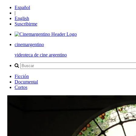
Español
|
English
Suscribirme
cinemargentino
videoteca de cine argentino
Ficción
Documental
Cortos