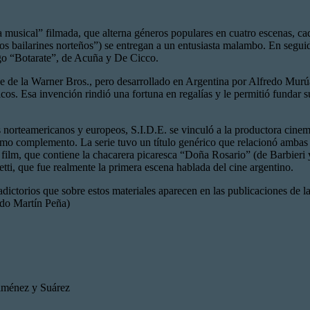
 musical” filmada, que alterna géneros populares en cuatro escenas, cad
s bailarines norteños”) se entregan a un entusiasta malambo. En seguida
ngo “Botarate”, de Acuña y De Cicco.
e de la Warner Bros., pero desarrollado en Argentina por Alfredo Murúa
icos. Esa invención rindió una fortuna en regalías y le permitió funda
s norteamericanos y europeos, S.I.D.E. se vinculó a la productora cinem
como complemento. La serie tuvo un título genérico que relacionó ambas
ilm, que contiene la chacarera picaresca “Doña Rosario” (de Barbieri y 
, que fue realmente la primera escena hablada del cine argentino.
adictorios que sobre estos materiales aparecen en las publicaciones de
do Martín Peña)
Giménez y Suárez