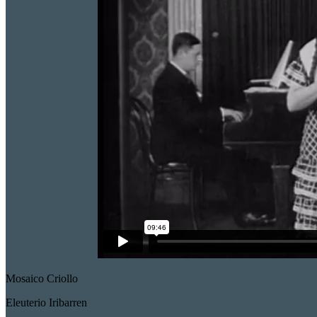
Mosaico Criollo
Eleuterio Iribarren