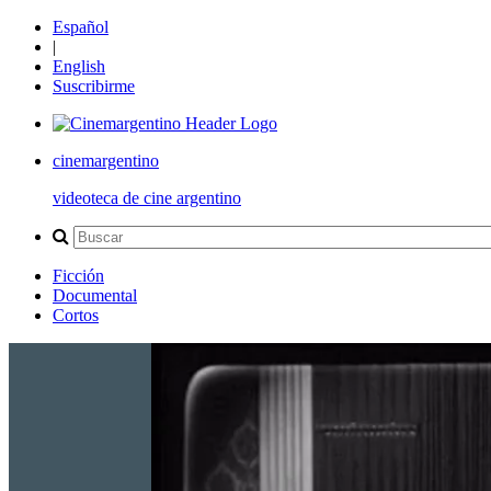
Español
|
English
Suscribirme
cinemargentino
videoteca de cine argentino
Ficción
Documental
Cortos