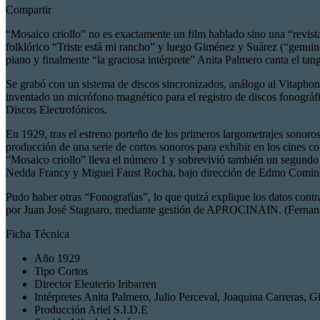
Compartir
“Mosaico criollo” no es exactamente un film hablado sino una “revista
folklórico “Triste está mi rancho” y luego Giménez y Suárez (“genuino
piano y finalmente “la graciosa intérprete” Anita Palmero canta el ta
Se grabó con un sistema de discos sincronizados, análogo al Vitaphon
inventado un micrófono magnético para el registro de discos fonográf
Discos Electrofónicos.
En 1929, tras el estreno porteño de los primeros largometrajes sonoro
producción de una serie de cortos sonoros para exhibir en los cines 
“Mosaico criollo” lleva el número 1 y sobrevivió también un segundo f
Nedda Francy y Miguel Faust Rocha, bajo dirección de Edmo Cominetti
Pudo haber otras “Fonografías”, lo que quizá explique los datos contr
por Juan José Stagnaro, mediante gestión de APROCINAIN. (Fernan
Ficha Técnica
Año
1929
Tipo
Cortos
Director
Eleuterio Iribarren
Intérpretes
Anita Palmero, Julio Perceval, Joaquina Carreras, 
Producción
Ariel S.I.D.E