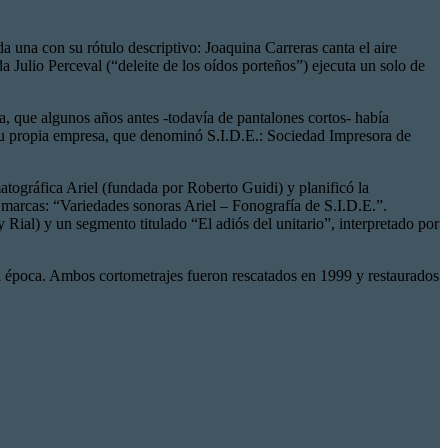
a una con su rótulo descriptivo: Joaquina Carreras canta el aire
 Julio Perceval (“deleite de los oídos porteños”) ejecuta un solo de
, que algunos años antes -todavía de pantalones cortos- había
r su propia empresa, que denominó S.I.D.E.: Sociedad Impresora de
atográfica Ariel (fundada por Roberto Guidi) y planificó la
 marcas: “Variedades sonoras Ariel – Fonografía de S.I.D.E.”.
Rial) y un segmento titulado “El adiós del unitario”, interpretado por
 la época. Ambos cortometrajes fueron rescatados en 1999 y restaurados