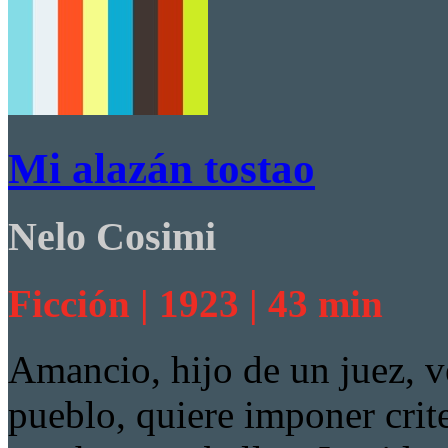
Mi alazán tostao
Nelo Cosimi
Ficción | 1923 | 43 min
Amancio, hijo de un juez, 
pueblo, quiere imponer crit