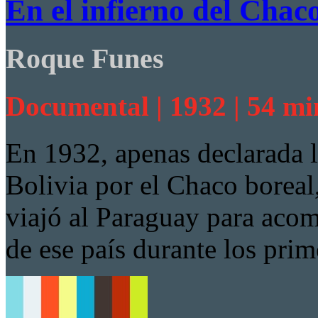
En el infierno del Chac
Roque Funes
Documental | 1932 | 54 mi
En 1932, apenas declarada l
Bolivia por el Chaco borea
viajó al Paraguay para acom
de ese país durante los prim