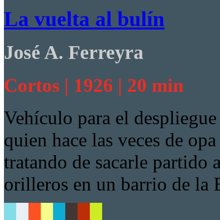
La vuelta al bulín
José A. Ferreyra
Cortos | 1926 | 20 min
Vehículo para el despliegu
quien hace las veces de opa
tratando de sacarle partido a
orilleros en un barrio de l