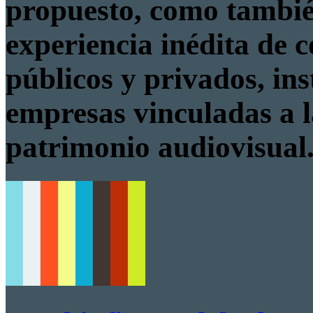
propuesto, como tambié
experiencia inédita de 
públicos y privados, ins
empresas vinculadas a l
patrimonio audiovisual