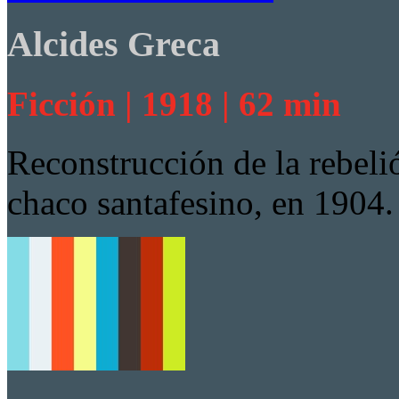
Alcides Greca
Ficción | 1918 | 62 min
Reconstrucción de la rebeli
chaco santafesino, en 1904.