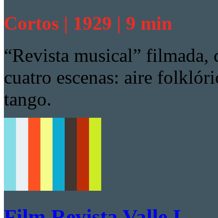
Cortos | 1929 | 9 min
“Revista musical” filmada, 
cuatro escenas: aire folkló
tango.
Film Revista Valle I