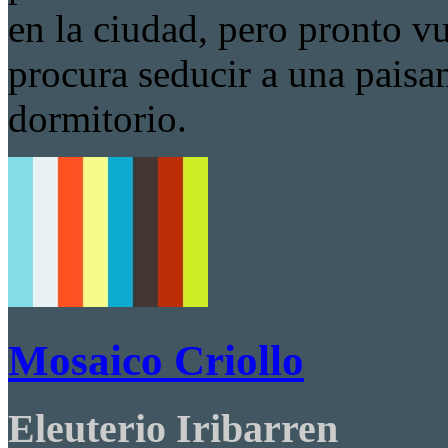
en la ciudad, pero pronto vu
procura seducir a una paisan
dormitorio.
Mosaico Criollo
Eleuterio Iribarren