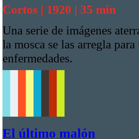
Cortos | 1920 | 35 min
Una serie de imágenes ater
la mosca se las arregla para 
enfermedades.
El último malón