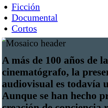
Ficción
Documental
Cortos
A más de 100 años de la
cinematógrafo, la prese
audiovisual es todavía 
Aunque se han hecho pro
creación de conciencia 